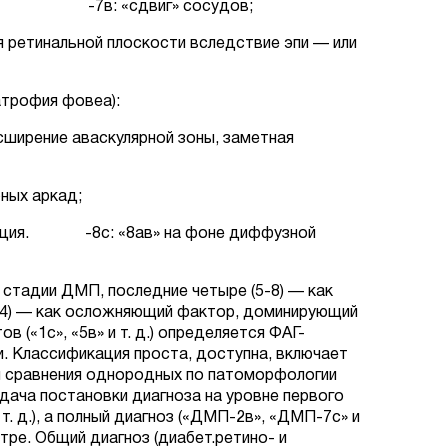
еа; -7в: «сдвиг» сосудов;
я ретинальной плоскости вследствие эпи — или
трофия фовеа):
асширение аваскулярной зоны, заметная
ных аркад;
трукция. -8с: «8ав» на фоне диффузной
 стадии ДМП, последние четыре (5-8) — как
П-4) — как осложняющий фактор, доминирующий
 («1с», «5в» и т. д.) определяется ФАГ-
. Классификация проста, доступна, включает
 и сравнения однородных по патоморфологии
адача постановки диагноза на уровне первого
. д.), а полный диагноз («ДМП-2в», «ДМП-7с» и
тре. Общий диагноз (диабет.ретино- и