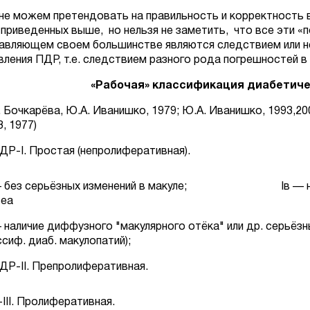
не можем претендовать на правильность и корректность в
 приведенных выше, но нельзя не заметить, что все эти «
авляющем своем большинстве являются следствием или н
вления ПДР, т.е. следствием разного рода погрешностей в
«Рабочая» классификация диабетиче
А. Бочкарёва, Ю.А. Иванишко, 1979; Ю.А. Иванишко, 1993,2
, 1977)
ДР-I. Простая (непролиферативная).
— без серьёзных изменений в макуле; Iв — наличи
еа
— наличие диффузного "макулярного отёка" или др. серьёз
ссиф. диаб. макулопатий);
ДР-II. Препролиферативная.
III. Пролиферативная.