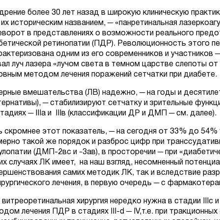
дрение более 30 лет назад в широкую клиническую практи
 их историческим названием, ─ «панретинальная лазеркоаг
еворот в представлениях о возможности реального пред
бетической ретинопатии (ПДР). Революционность этого пе
рактеризована одним из его современников и участников
вал луч лазера «лучом света в темном царстве слепоты от
овным методом лечения поражений сетчатки при диабете.
ерные вмешательства (ЛВ) надежно, ─ на годы и десятилет
тернативы), ─ стабилизируют сетчатку и зрительные функц
тадиях ─ IIIа и IIIв (классификации ДР и ДМП ─ см. далее).
ь скромнее этот показатель, ─ на сегодня от 33% до 54% у
мерно такой же порядок и разброс цифр при транссудатив
улопатии (ДМП-2вс и -3ав), в просторечии ─ при «диабети
их случаях ЛК имеет, на наш взгляд, несомненный потенци
ершенствования самих методик ЛК, так и вследствие разр
ирургического лечения, в первую очередь ─ с фармакотера
., витреоретинальная хирургия нередко нужна в стадии III
одом лечения ПДР в стадиях III-d ─ IV,т.е. при тракционн