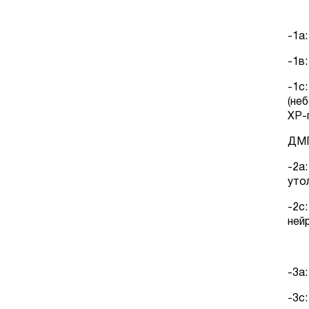
Д
-1а
-1в
-1с
(не
ХР-
ДМП
-2а
уто
-2с
ней
Д
-3
-3с