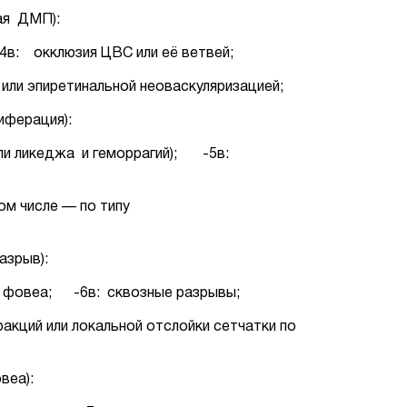
ая ДМП):
зия ЦВС или её ветвей;
- или эпиретинальной неоваскуляризацией;
иферация):
 или ликеджа и геморрагий); -5в:
том числе — по типу
азрыв):
 в фовеа; -6в: сквозные разрывы;
тракций или локальной отслойки сетчатки по
веа):