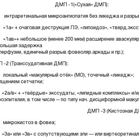
МП -1(«Сухая» ДМП):
: интраретинальная микроангиопатия без ликеджа и разры
: «1а» + очаговая деструкция ПЭ, «липоидоз», «тверд.экссу
: «1ав»+ небольшое (менее 200 мкм) расширение аваскуляр
большая задержка
перфузии, единичный разрыв фовеоляр.аркады и пр.);
 -2 (Транссудативная ДМП):
: локальный «макулярный отёк» (МО), точечный «ликед
лщением сетчатки;
: «2а/в» + «твёрдые» экссудаты, «липидные комплексы» и/и
роэпителия, в том числе ─ по типу нач. дисциформной маку
МП -3 (Кистозная ДМП
а: микрокистоз в фовеа; -3в: «сливн
: «3а» или «3в» с сопутствующими эпи — или виртеорет