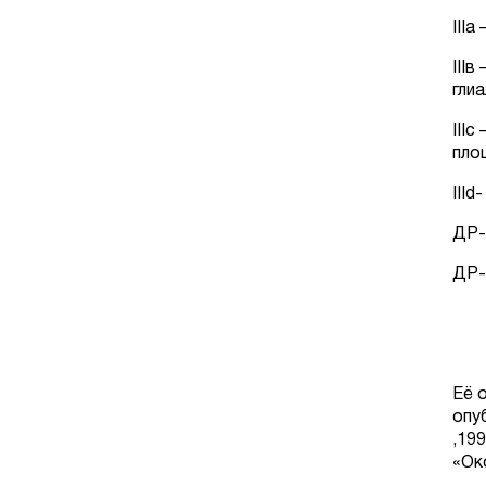
III
III
гли
III
пло
III
ДР-
ДР-
Её 
опу
,19
«Ок