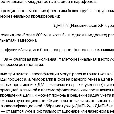
: ретинальная складчатость в фовеа и парафов
: тракционное смещение фовеа или более грубые нарушени
реоретинальной пролиферации;
ДМП -8 (Ишемическая ХР-суба
: очевидное (более 200 мкм хотя бы в одном квадранте) р
льчатая» задержка
перфузии и/или два и более разрывов фовеальных капилляр
: «8а»+ очаговая или «сливная» тапеторетинальная дес
мической ретинопатии.
вые три пункта классификации могут рассматриваться как
оды процесса, а геморрагии в фовеа разного генеза (ДМ
 любых проявлениях ДМП. Наличие вторых (буквенных) пунктов
ормацией, клиникой и патоморфологическими проявлениями
 проявления ДМП, и может помочь в решении задач учета
ажения групп пациентов. Окулистам поликлиник посильна з
ка классификационной аббревиатуры («ДМП-2», «ДМП-6» и т
.) — ставится уже в офтальмостационаре или лазерном цен