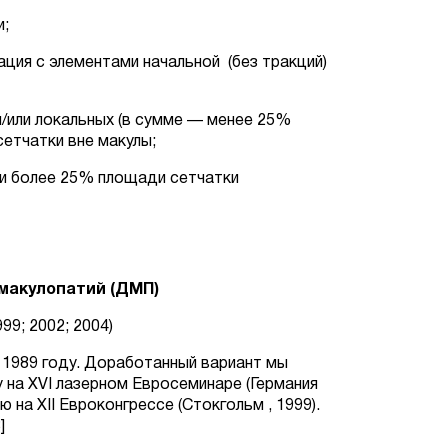
и;
зация с элементами начальной (без тракций)
 и/или локальных (в сумме — менее 25%
етчатки вне макулы;
или более 25% площади сетчатки
макулопатий (ДМП)
99; 2002; 2004)
 1989 году. Доработанный вариант мы
у на XVI лазерном Евросеминаре (Германия
 на XII Евроконгрессе (Стокгольм , 1999).
]