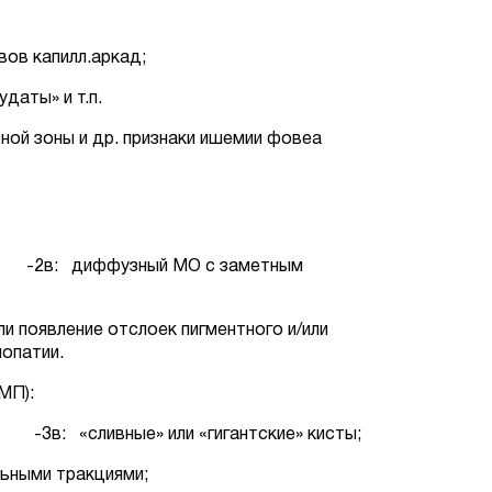
вов капилл.аркад;
даты» и т.п.
ной зоны и др. признаки ишемии фовеа
ж»; -2в: диффузный МО с заметным
ли появление отслоек пигментного и/или
лопатии.
):
ые» или «гигантские» кисты;
инальными тракциями;