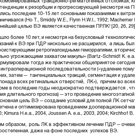
 комбинированных тракционно-регматогенных отслойках, к
 тенденции к резорбции и прогрессирующей (несмотря на
ялись последние 10-15 лет основными показаниями к витрэк
ничивался (Ho Т., Smiddy W.E., Flynn H.W.I., 1992; Macheme
нейшей целью ВЭ является качественная ПРЛК! [20, 26, 29]
шло более 10 лет, и несмотря на безусловный технологиче
азаний к ВЭ при ПДР нисколько не расширился, а лишь бы
рсистирующими ретрогиалоидными геморрагиями, вторично
льно угрожающими захватом макулы» (Bartz-Schmidt K. e.a.,
рмулировали тогда же практически общепринятое сегодня 
х интраоперационной последовательности («удаление помут
них, затем ─ тангенциальных тракций, сегментация и удал
понада всех ретинальных отверстий, ЛК»), причем во вс
юме в последние годы неоднократно подтверждается , что 
ния длительного прогноза) ─ это проведение многоэтапной 
.основная цель ВЭ ─ создание условий для полной ЛК сетчат
егчена и оптимизирована проведением дооперационной макс
; Kimura H.e.a., 2004, Joussen A. e.a., 2003, 2004; Kirchhof B. 
им образом, роль ЛК в эффективном лечении ПДР ─ очеви
ростепенная, даже на фоне последних успехов ВЭ.