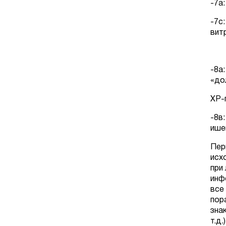
-7а
-7с
вит
-8а
«до
ХР-
-8в
ише
Пер
исх
при
инф
все
пор
зна
т.д