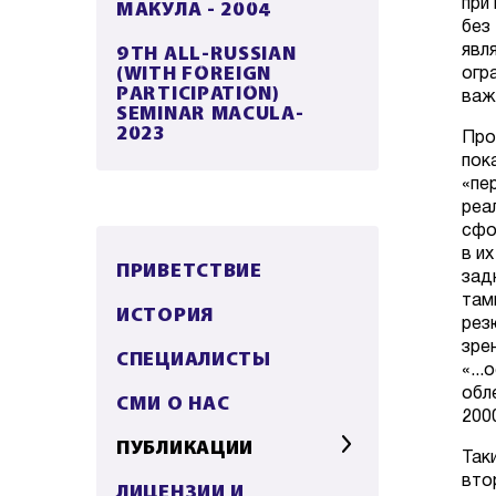
МАКУЛА - 2004
при
без
9TH ALL-RUSSIAN
явл
(WITH FOREIGN
огра
PARTICIPATION)
важ
SEMINAR MACULA-
2023
Про
пок
«пе
реа
сфо
в и
ПРИВЕТСТВИЕ
зад
там
ИСТОРИЯ
рез
зре
СПЕЦИАЛИСТЫ
«..
обл
СМИ О НАС
2000
ПУБЛИКАЦИИ
Так
вто
ЛИЦЕНЗИИ И