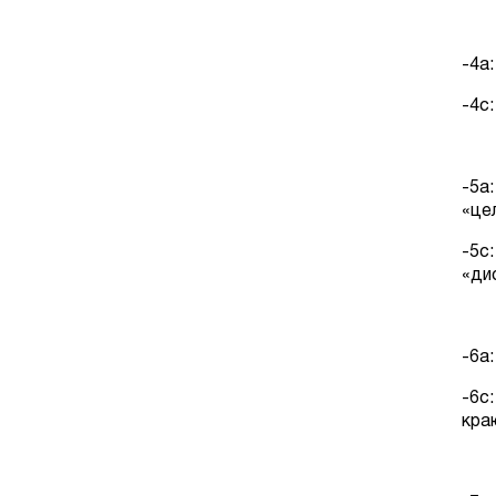
-4
-4с
-5а
«це
-5с
«д
-6а
-6с
кра