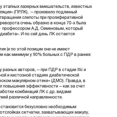
ку этапных лазерных вмешательств, известных
уляция» (ПРЛК), ─ произвело подлинный
отвращения слепоты при пролиферативной
реворота очень образно в конце 70-х была
 ─ профессором А.Д. Семеновым, который
 диабета». И по сей день ЛК остается
ия (и по этой позиции они не имеют
ии как минимум у 90% больных с ПДР в ранних
 разных авторов, ─ при ПДР в стадии IIIс и
ной и кистозной стадиях диабетической
ческом макулярном отеке» (ДМО). Правда, в
ал повышения эффективности ─ как за счет
аботки комбинаций ЛК с др. видами
пией различной направленности.
с и становится безусловно необходимым
ых отслойках сетчатки, захватывающих макулу,