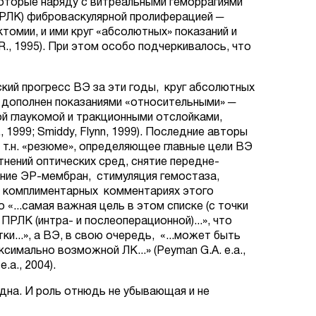
оторые наряду с витреальными геморрагиями
 ПРЛК) фиброваскулярной пролиферацией ─
томии, и ими круг «абсолютных» показаний и
r R., 1995). При этом особо подчеркивалось, что
ский прогресс ВЭ за эти годы, круг абсолютных
л дополнен показаниями «относительными» ─
й глаукомой и тракционными отслойками,
 1999; Smiddy, Flynn, 1999). Последние авторы
т.н. «резюме», определяющее главные цели ВЭ
нений оптических сред, снятие передне-
ение ЭР-мембран, стимуляция гемостаза,
ех комплиментарных комментариях этого
«...самая важная цель в этом списке (с точки
ПРЛК (интра- и послеоперационной)...», что
ки...», а ВЭ, в свою очередь, «...может быть
имально возможной ЛК...» (Peyman G.A. e.a.,
e.a., 2004).
дна. И роль отнюдь не убывающая и не