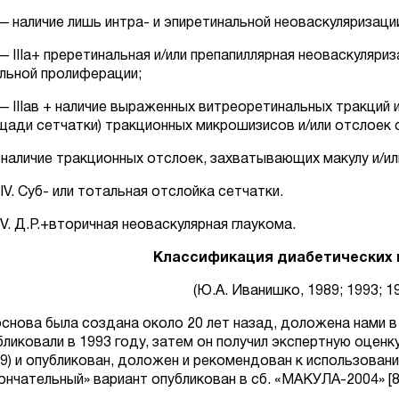
а — наличие лишь интра- и эпиретинальной неоваскуляризаци
в — IIIа+ преретинальная и/или препапиллярная неоваскуляри
альной пролиферации;
с — IIIав + наличие выраженных витреоретинальных тракций
щади сетчатки) тракционных микрошизисов и/или отслоек с
d- наличие тракционных отслоек, захватывающих макулу и/
IV. Суб- или тотальная отслойка сетчатки.
V. Д.Р.+вторичная неоваскулярная глаукома.
Классификация диабетических 
(Ю.А. Иванишко, 1989; 1993; 19
основа была создана около 20 лет назад, доложена нами в
бликовали в 1993 году, затем он получил экспертную оценк
99) и опубликован, доложен и рекомендован к использованию
ончательный» вариант опубликован в сб. «МАКУЛА-2004» [8