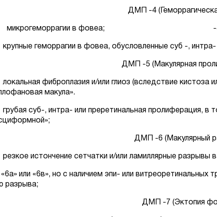
ДМП -4 (Геморрагическ
а: микрогеморрагии в фовеа; -4в: окклю
: крупные геморрагии в фовеа, обусловленные суб -, интра
ДМП -5 (Макулярная прол
: локальная фиброплазия и/или глиоз (вследствие кистоза
ллофановая макула».
: грубая суб-, интра- или преретинальная пролиферация, в 
исциформной»;
ДМП -6 (Макулярный р
: резкое истончение сетчатки и/или ламиллярные разрывы
: «6а» или «6в», но с наличием эпи- или витреоретинальных 
ю разрыва;
ДМП -7 (Эктопия фо