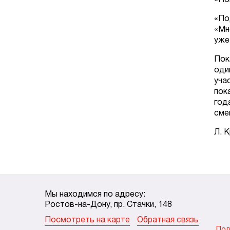
«По
«По
«Мн
уже
Пок
оди
уча
пок
год
сме
Л. 
Мы находимся по адресу:
Ростов-на-Дону, пр. Стачки, 148
Посмотреть на карте
Обратная связь
Пол