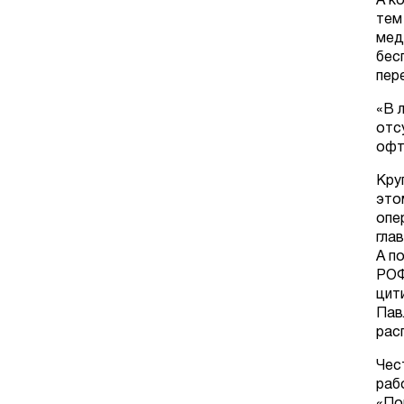
А к
тем
мед
бес
пер
«В 
отс
офт
Кру
это
опе
гла
А п
РОФ
цит
Пав
рас
Чес
раб