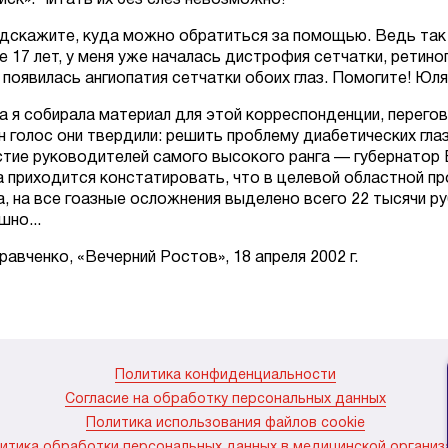
иск». Читать их без слез невозможно!
дскажите, куда можно обратиться за помощью. Ведь так не
е 17 лет, у меня уже началась дистрофия сетчатки, ретино
 появилась ангиопатия сетчатки обоих глаз. Помогите! Юля 
а я собирала материал для этой корреспонденции, перего
н голос они твердили: решить проблему диабетических гл
стие руководителей самого высокого ранга — губернатор В.
а приходится констатировать, что в целевой областной пр
а, на все гоазные осложнения выделено всего 22 тысячи ру
шно...
Кравченко, «Вечерний Ростов», 18 апреля 2002 г.
Политика конфиденциальности
Согласие на обработку персональных данных
Политика использования файлов cookie
итика обработки персональных данных в медицинской организ