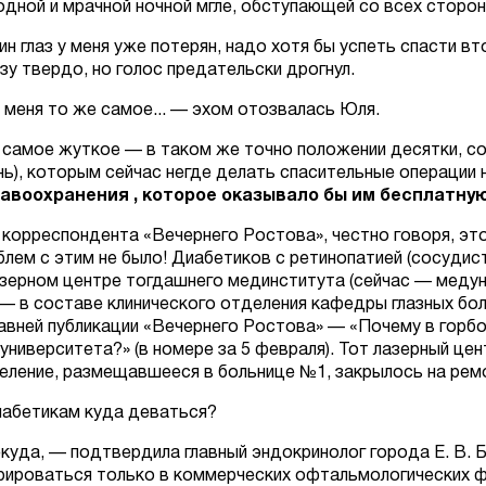
одной и мрачной ночной мгле, обступающей со всех сторон
ин глаз у меня уже потерян, надо хотя бы успеть спасти вт
зу твердо, но голос предательски дрогнул.
 меня то же самое...
— эхом отозвалась Юля.
 самое жуткое — в таком же точно положении десятки, со
нь), которым сейчас негде делать спасительные операции н
авоохранения , которое оказывало бы им бесплатну
 корреспондента «Вечернего Ростова», честно говоря, эт
блем с этим не было! Диабетиков с ретинопатией (сосудис
азерном центре тогдашнего мединститута (сейчас — медун
— в составе клинического отделения кафедры глазных боле
авней публикации «Вечернего Ростова» — «Почему в горбо
университета?» (в номере за 5 февраля). Тот лазерный це
еление, размещавшееся в больнице №1, закрылось на ремо
иабетикам куда деваться?
екуда,
— подтвердила главный эндокринолог города Е. В. 
рироваться только в коммерческих офтальмологических ф