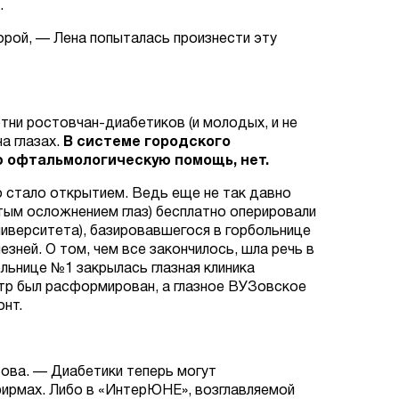
.
орой,
— Лена попыталась произнести эту
тни ростовчан-диабетиков (и молодых, и не
а глазах.
В системе городского
ю офтальмологическую помощь, нет.
о стало открытием. Ведь еще не так давно
тым осложнением глаз) бесплатно оперировали
иверситета), базировавшегося в горбольнице
зней. О том, чем все закончилось, шла речь в
льнице №1 закрылась глазная клиника
нтр был расформирован, а глазное ВУЗовское
нт.
Бова. —
Диабетики теперь могут
ирмах. Либо в «ИнтерЮНЕ», возглавляемой