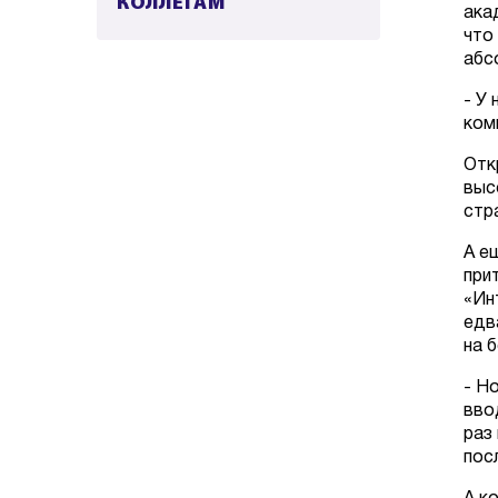
КОЛЛЕГАМ
ака
что
абс
-
У 
ком
Отк
выс
стр
А е
при
«Ин
едв
на 
-
Но
вво
раз
пос