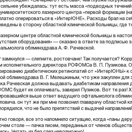
орреспондент «Вечернего Ростова», чем глубже погружала
 сильнее убеждалась: тут есть масса «подводных течений»
университетского лазерного центра «первой формации (на
платно оперироваться в «ИнтерЮНЕ». Расходы брал на с
еведены в сторону областной клинической больницы, где то
лазерном центре областной клинической больницы в насто
утствия оборудования» — сказано в ответе за подписью 
альмолога облминздрава А. Ф. Рачевской.
г замкнулся — слепните, ростовчане! Так получается? Ко
м исполнительного директора РОФОМСа В. П. Пузикова. Он
рированию диабетических ретинопатий от «ИнтерЮНЫ» к о
вой облминздрава В. Г. Мелешкиным, что уже закуплен для 
ока Рачевская должна выдавать диабетикам направления д
ОМС будет их оплачивать, заверил Пузиков. Вот те раз! Х
ировавшийся выше ответ ведущего офтальмолога облминз
ловича. он тут же при мне позвонил главврачу областной к
порядился, что не было препятствий с выдачей направлен
тно говоря, все это напомнило ситуацию, когда «паны деру
очем столе — пачка писем, переданных от членов общест