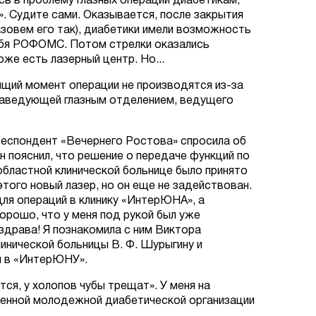
сь в проблему глазных операций диабетикам,
. Судите сами. Оказывается, после закрытия
зовем его так), диабетики имели возможность
ебя РОФОМС. Потом стрелки оказались
же есть лазерный центр. Но...
ящий момент операции не производятся из-за
заведующей глазным отделением, ведущего
рреспондент «Вечернего Ростова» спросила об
 пояснил, что решение о передаче функций по
бластной клинической больнице было принято
этого новый лазер, но он еще не задействован.
ля операций в клинику «ИнтерЮНА», а
орошо, что у меня под рукой был уже
драва! Я познакомила с ним Виктора
линической больницы В. Ф. Шурыгину и
ий в «ИнтерЮНУ».
тся, у холопов чубы трещат». У меня на
венной молодежной диабетической организации