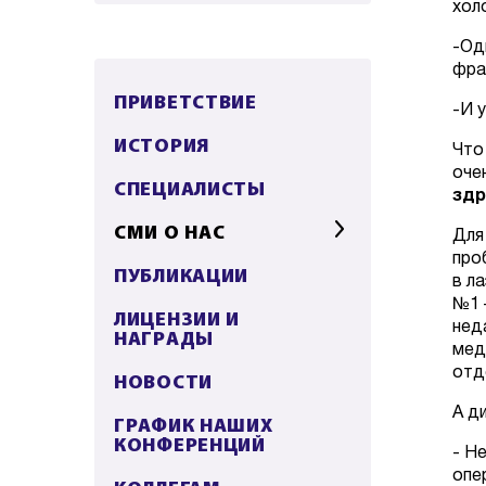
хол
-Од
фра
ПРИВЕТСТВИЕ
-И у
ИСТОРИЯ
Что
оче
СПЕЦИАЛИСТЫ
здр
СМИ О НАС
Для
про
ПУБЛИКАЦИИ
в л
№1 
ЛИЦЕНЗИИ И
нед
НАГРАДЫ
мед
отд
НОВОСТИ
А д
ГРАФИК НАШИХ
КОНФЕРЕНЦИЙ
- Н
опе