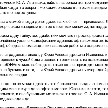
демиком Ю. А. Иванишко, либо в лазерном центре медунив
 был когда-то закрыт. Но коммерческие центры инвалидам
олютно недоступны.
нас с мамой иногда денег даже на хлеб нет,
— призналась Л
мерческом лазерном центре стоит, как минимум, пятнадцат
роем одну тайну: все диабетики мечтают прооперировать
очайшем уровне квалификации здешних офтальмологов. (к н
ан), об идеальном владении навыками работы с современ
ще страдальцы знают, у Юрия Александровича Иванишко к
терпелся к чужой боли и сознает трагичность их положения
терЮНА» можно наблюдать такие сцены: приходит молодой
а не бухаясь в ноги, — и Юрий Александрович в очередной
большие скидки.
 ведь он не может делать это бесконечно, ведь на нем ар
дили меня в курс дела офтальмологи. Юленька, кстати, то
 помогли, и она буквально молиться готова на Ю. А. Ивани
ледняя надежда.