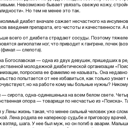
сивыми. Невозможно бывает увязать свежую кожу, стройн
алидности». Но тем не менее это так.
молимый диабет вначале сажает несчастного на инсулинов
ков введения препарата, его чистоты и качественности. А 
ьше всего от диабета страдают сосуды. Поэтому тяжел
новятся ангиопатии ног, что приводит к гангрене, почек (в
 (финал — слепота).
на Богославская — одна из двух девушек, пришедших в р
ественной молодежной диабетической организации «Поиск
анизации, попросила ее фамилию не называть. Она недавно 
альство попытается от нее избавиться, как только узнает
очувствуют, но на работе кому мы больные нужны? Никому
 — сирота, одна-одинешенька на всем белом свете. Четы
нственная опора — товарищи по несчастью из «Поиска». Та
и у Лены жизнь такая, что менее сильный человек уже слом
кой. Лена родила ее наперекор судьбе и приговору врачей,
их взгляд, шага. У нее был муж, но он погиб в аварии. Мал