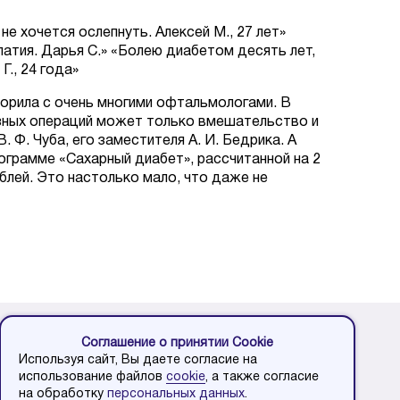
 хочется ослепнуть. Алексей М., 27 лет»
патия. Дарья С.» «Болею диабетом десять лет,
Г., 24 года»
ворила с очень многими офтальмологами. В
азных операций может только вмешательство и
 Ф. Чуба, его заместителя А. И. Бедрика. А
ограмме «Сахарный диабет», рассчитанной на 2
блей. Это настолько мало, что даже не
Запись на консультацию по телефону
Соглашение о принятии Cookie
+7 (863) 2-01-01-01
Используя сайт, Вы даете согласие на
использование файлов
cookie
, а также согласие
на обработку
персональных данных
Пн-Пт
.
09:00-18:00
ации