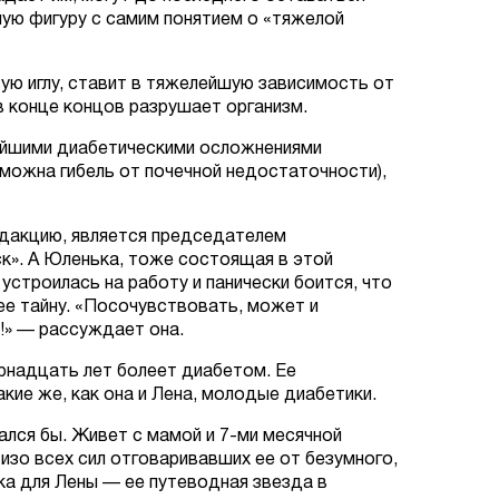
ую фигуру с самим понятием о «тяжелой
ую иглу, ставит в тяжелейшую зависимость от
в конце концов разрушает организм.
ейшими диабетическими осложнениями
озможна гибель от почечной недостаточности),
едакцию, является председателем
». А Юленька, тоже состоящая в этой
устроилась на работу и панически боится, что
 ее тайну. «Посочувствовать, может и
!» — рассуждает она.
рнадцать лет болеет диабетом. Ее
кие же, как она и Лена, молодые диабетики.
ался бы. Живет с мамой и 7-ми месячной
 изо всех сил отговаривавших ее от безумного,
ышка для Лены — ее путеводная звезда в