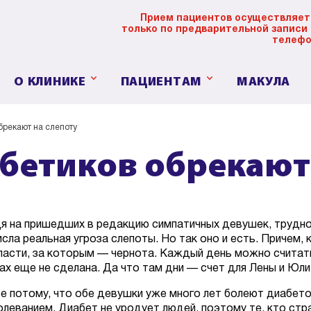
Прием пациентов осуществляет
только по предварительной записи
телефо
О КЛИНИКЕ
ПАЦИЕНТАМ
МАКУЛА
брекают на слепоту
бетиков обрекают 
дя на пришедших в редакцию симпатичных девушек, трудно
исла реальная угроза слепоты. Но так оно и есть. Причем
пасти, за которым — чернота. Каждый день можно считать
зах еще не сделана. Да что там дни — счет для Лены и Юли
се потому, что обе девушки уже много лет болеют диабе
олеванием. Диабет не уродует людей, поэтому те, кто стр