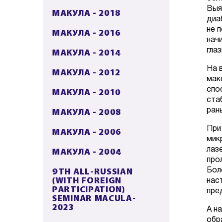
Выя
МАКУЛА - 2018
диа
не 
МАКУЛА - 2016
нач
МАКУЛА - 2014
гла
На 
МАКУЛА - 2012
мак
спо
МАКУЛА - 2010
ста
МАКУЛА - 2008
ран
При
МАКУЛА - 2006
мик
МАКУЛА - 2004
лаз
про
9TH ALL-RUSSIAN
Бол
(WITH FOREIGN
нас
PARTICIPATION)
пре
SEMINAR MACULA-
2023
А н
обр