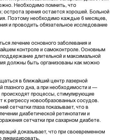
можно. Необходимо помнить, что
о; острота зрения остается хорошей. Больной
ния. Поэтому необходимо каждые 6 месяцев,
ения и проводить обязательное исследование
ься лечение основного заболевания и
жайшем контроле и самоконтроле. Основным
 поддержание длительной и максимальной
пия должны быть организованы как можно
ащаться в ближайший центр лазерной
й глазного дна, а при необходимости и —
и происходят процессы, стимулирующие
т к регрессу новообразованных сосудов.
ий сетчатки глаза показывает, что в
лечении диабетической ретинопатии и
оражения сетчатки при сахарном диабете.
пераций доказывает, что при своевременном
о ликвидировать.