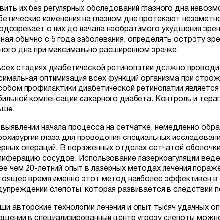
вить их без регулярных обследований глазного дна невоз
бетические изменения на глазном дне протекают незаметн
подозревает о них до начала необратимого ухудшения зре
иная обычно с 5 года заболевания, определять остроту зр
зного дна при максимально расширенном зрачке.
всех стадиях диабетической ретинопатии должно проводит
симальная оптимизация всех функций организма при стро
собом профилактики диабетической ретинопатии является
бильной компенсации сахарного диабета. Контроль и тера
ьше.
 выявлении начала процесса на сетчатке, немедленно обр
рохирургии глаза для проведения специальных исследовани
ерных операций. В пораженных отделах сетчатой оболочк
лиферацию сосудов. Использование лазеркоагуляции веде
ее чем 20-летний опыт в лазерных методах лечения поражен
тоящее время именно этот метод наиболее эффективен в 
дупреждении слепоты, которая развивается в следствии п
аши авторские технологии лечения и опыт тысяч удачных о
ащении в специализированный центр угрозу слепоты можн