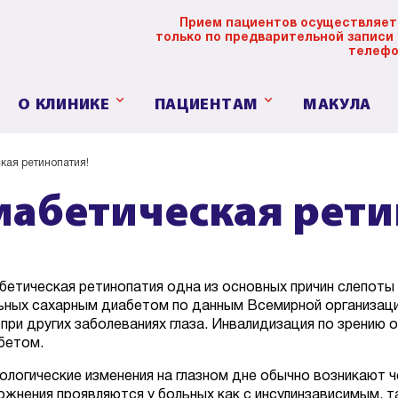
Прием пациентов осуществляет
только по предварительной записи
телефо
О КЛИНИКЕ
ПАЦИЕНТАМ
МАКУЛА
кая ретинопатия!
абетическая рети
бетическая ретинопатия одна из основных причин слепоты 
ьных сахарным диабетом по данным Всемирной организации
 при других заболеваниях глаза. Инвалидизация по зрению
бетом.
ологические изменения на глазном дне обычно возникают че
ожнения проявляются у больных как с инсулинзависимым, 